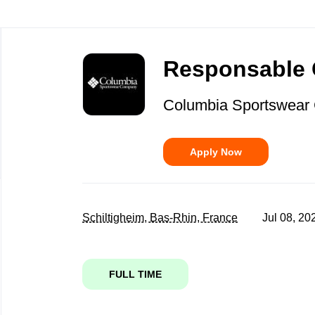
Back
to
Responsable 
job
list
Columbia Sportswea
Apply Now
Schiltigheim, Bas-Rhin, France
Jul 08, 20
FULL TIME