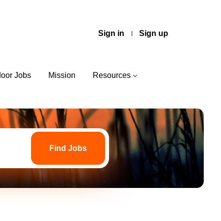
Sign in
Sign up
door Jobs
Mission
Resources
Find
Jobs
Find Jobs